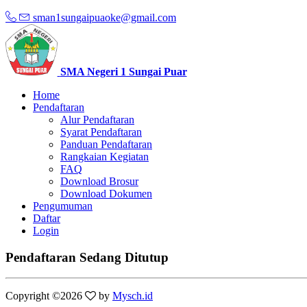
sman1sungaipuaoke@gmail.com
SMA Negeri 1 Sungai Puar
Home
Pendaftaran
Alur Pendaftaran
Syarat Pendaftaran
Panduan Pendaftaran
Rangkaian Kegiatan
FAQ
Download Brosur
Download Dokumen
Pengumuman
Daftar
Login
Pendaftaran Sedang Ditutup
Copyright ©
2026
by
Mysch.id